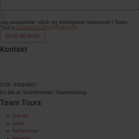
Jeg accepterer vilkår og betingelser beskrevet i Team
Tour's
Cookie og Privatlivspolitik
SEND BESKED
Kontakt
Pustervig 4, 3. th 1126 København K
+45 22 80 94 80
teamtours@teamtours.dk
CVR: 31894867
En del af Scandinavian Teambuilding
Team Tours
Om os
Jobs
Referencer
Intranet