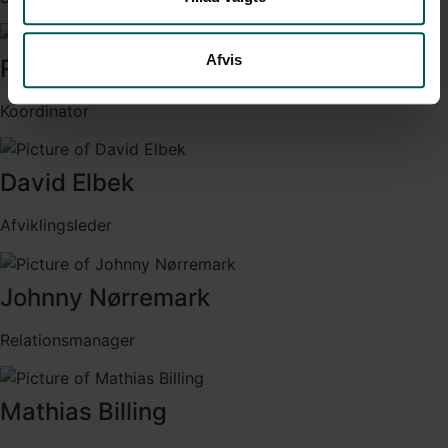
Afvis
Rikke Rasmussen
Koordinator
David Elbek
Afviklingsleder
Johnny Nørremark
Relationsmanager
Mathias Billing