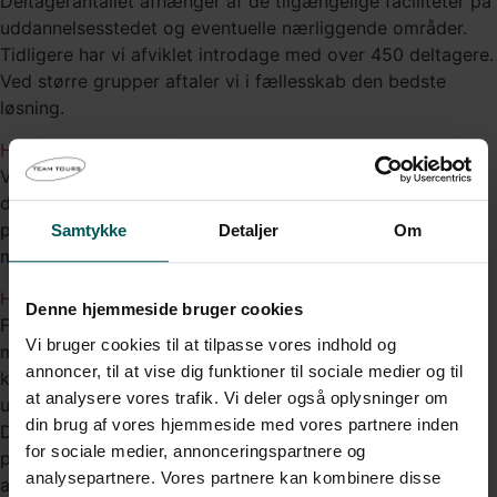
Deltagerantallet afhænger af de tilgængelige faciliteter på
uddannelsesstedet og eventuelle nærliggende områder.
Tidligere har vi afviklet introdage med over 450 deltagere.
Ved større grupper aftaler vi i fællesskab den bedste
løsning.
Hvad forventes af vores lærere?
Vores instruktører står for det praktiske og faciliterer
dagens program og aktiviteter. Jeres lærere deltager som
pædagogisk støtte og kan bidrage aktivt eller have en
Samtykke
Detaljer
Om
mere observerende og reflekterende rolle undervejs.
Hvor lang tid før har i brug for adgang til faciliteterne?
Denne hjemmeside bruger cookies
For at sikre en god opstart på dagen, foretrækker vi at
Vi bruger cookies til at tilpasse vores indhold og
modtage en plantegning med de bookede lokaler samt
annoncer, til at vise dig funktioner til sociale medier og til
kontaktoplysningerne på en ansvarlig fra
at analysere vores trafik. Vi deler også oplysninger om
uddannelsesstedet, der kan lukke os ind om morgenen.
din brug af vores hjemmeside med vores partnere inden
Derudover møder instruktørerne ind ca. to timer forinden
for sociale medier, annonceringspartnere og
programstart, således at de kan opsætte relevant
analysepartnere. Vores partnere kan kombinere disse
aktivitetsmateriale mm.