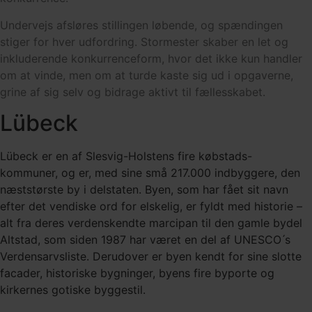
Undervejs afsløres stillingen løbende, og spændingen
stiger for hver udfordring. Stormester skaber en let og
inkluderende konkurrenceform, hvor det ikke kun handler
om at vinde, men om at turde kaste sig ud i opgaverne,
grine af sig selv og bidrage aktivt til fællesskabet.
Lübeck
Lübeck er en af Slesvig-Holstens fire købstads-
kommuner, og er, med sine små 217.000 indbyggere, den
næststørste by i delstaten. Byen, som har fået sit navn
efter det vendiske ord for elskelig, er fyldt med historie –
alt fra deres verdenskendte marcipan til den gamle bydel
Altstad, som siden 1987 har været en del af UNESCO ́s
Verdensarvsliste. Derudover er byen kendt for sine slotte
facader, historiske bygninger, byens fire byporte og
kirkernes gotiske byggestil.