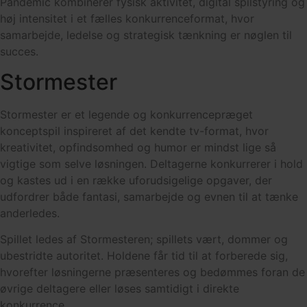
Pandemic kombinerer fysisk aktivitet, digital spilstyring og
høj intensitet i et fælles konkurrenceformat, hvor
samarbejde, ledelse og strategisk tænkning er nøglen til
succes.
Stormester
Stormester er et legende og konkurrencepræget
konceptspil inspireret af det kendte tv-format, hvor
kreativitet, opfindsomhed og humor er mindst lige så
vigtige som selve løsningen. Deltagerne konkurrerer i hold
og kastes ud i en række uforudsigelige opgaver, der
udfordrer både fantasi, samarbejde og evnen til at tænke
anderledes.
Spillet ledes af Stormesteren; spillets vært, dommer og
ubestridte autoritet. Holdene får tid til at forberede sig,
hvorefter løsningerne præsenteres og bedømmes foran de
øvrige deltagere eller løses samtidigt i direkte
konkurrence.