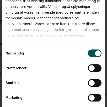
annoncer, til at vise dig funktioner til sociale medier og til
Lejrtur
at analysere vores trafik. Vi deler også oplysninger om
Studietur
din brug af vores hjemmeside med vores partnere inden
Aktiviteter
for sociale medier, annonceringspartnere og
Dokumentation
analysepartnere. Vores partnere kan kombinere disse
data med andre oplysninger, du har givet dem, eller som
Cookie og privatlivspolitik
de har indsamlet fra din brug af deres tjenester.
Formidlingsaftale Studieture
© 2021 All rights reserved​
Samtykkevalg
Kontakt os
Nødvendig
+45 22 80 94 80
Præferencer
teamtours@teamtours.dk
Telefonen er åben i almindelig kontortid mellem 08.30 og
Statistik
17.00.
Marketing