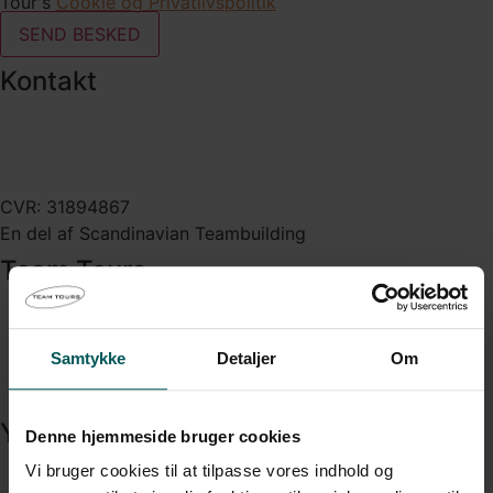
Tour's
Cookie og Privatlivspolitik
SEND BESKED
Kontakt
Pustervig 4, 3. th 1126 København K
+45 22 80 94 80
teamtours@teamtours.dk
CVR: 31894867
En del af Scandinavian Teambuilding
Team Tours
Om os
Jobs
Samtykke
Detaljer
Om
Referencer
Intranet
Ydelser
Denne hjemmeside bruger cookies
Vi bruger cookies til at tilpasse vores indhold og
Introforløb