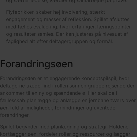
og sætter ledelse, værdier og samarbejde på prøve.
Flyfabrikken skaber høj involvering, stærkt
engagement og masser af refleksion. Spillet afsluttes
med fælles evaluering, hvor erfaringer, læringspointer
og resultater samles. Der kan justeres på niveauet af
faglighed alt efter deltagergruppen og formål.
Forandringsøen
Forandringsøen er et engagerende konceptspilspil, hvor
deltagerne træder ind i rollen som en gruppe rejsende der
ankommer til en ny og spændende ø. Her skal de i
fællesskab planlægge og anlægge en jernbane tværs over
øen fuld af muligheder, forhindringer og uventede
forandringer.
Spillet begynder med planlægning og strategi. Holdene
kortlægger øen, fordeler roller og ressourcer og lægger