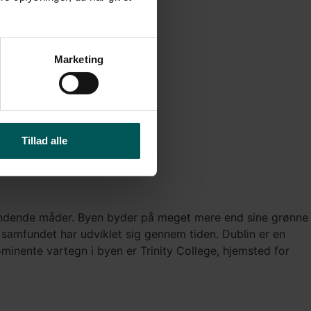
Marketing
Tillad alle
spændende måder. Byen byder på meget mere end sine grønne
 samfundet har udviklet sig gennem tiden. Dublin er en
ominente vartegn i byen er Trinity College, hjemsted for