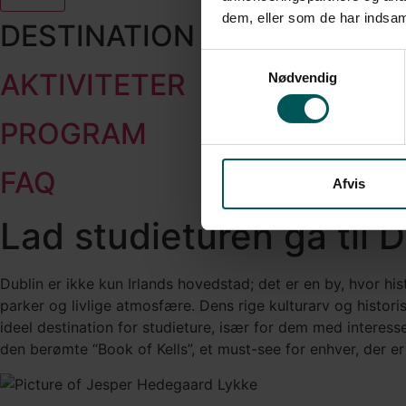
dem, eller som de har indsaml
DESTINATION
Samtykkevalg
AKTIVITETER
Nødvendig
PROGRAM
FAQ
Afvis
Lad studieturen gå til D
Dublin er ikke kun Irlands hovedstad; det er en by, hvor
parker og livlige atmosfære. Dens rige kulturarv og histor
ideel destination for studieture, især for dem med interess
den berømte “Book of Kells”, et must-see for enhver, der er i