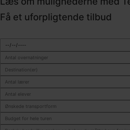
Læs om mulighederne med Te
Få et uforpligtende tilbud
Info om rejsen