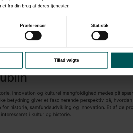
et fra din brug af deres tjenester.
Præferencer
Statistik
Tillad valgte
ublin
 historie, innovation og kulturel mangfoldighed mødes på 
iske betydning giver et fascinerende perspektiv på, hvordan
e for historie, samfundsudvikling og innovation. Et af de pr
nteresseret i kultur og historie.